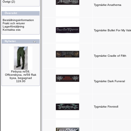
Övrigt
(2)
Tygmärke Anathema
Översikt
Beställningsinformation
Frakt och returer
Lagerförsäljning
Kontakta oss
Tygmärke Bullet For My Val
Nyheter.
Tygmärke Cradle of Filth
Finbyxa m/59,
Officersbyxa, m/59 Rak
byxa, begagnad
119.00
Tygmärke Dark Funeral
Tygmärke Finntroll