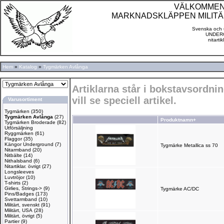
VÄLKOMMEN TI
MARKNADSKLÄPPEN MILITÄ
Svenska och u
UNDERG
nitarti
Hem
»
Katalog
»
Tygmärken Avlånga
Artiklarna står i bokstavsordn
vill se speciell artikel.
Varusortiment
Tygmärken
(350)
Tygmärken Avlånga
(27)
Produktnamn+
Tygmärken Broderade
(82)
Utförsäljning
Ryggmärken
(61)
Flaggor
(35)
Kängor Underground
(7)
Tygmärke Metallica ss 70
Nitarmband
(20)
Nitbälte
(14)
Nithalsband
(6)
Nitartiklar. övrigt
(27)
Longsleeves
Luvtröjor
(10)
T-shirts
(2)
Girlies, Strings->
(9)
Tygmärke AC/DC
Pins/Badges
(173)
Svettarmband
(10)
Militärt, svenskt
(91)
Militärt, USA
(28)
Militärt, övrigt
(5)
Partier
(9)