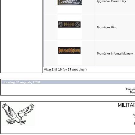
Tygmärke Green Day
Tygmärke Him
Tygmärke Infernal Majesty
Visar
1
till
10
(av
27
produkter)
torsdag 06 augusti, 2026
Copyr
Po
MILIT
5