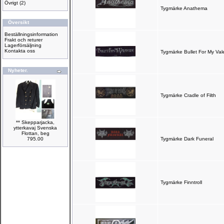
Övrigt
(2)
Tygmärke Anathema
Översikt
Beställningsinformation
Frakt och returer
Lagerförsäljning
Kontakta oss
Tygmärke Bullet For My Val
Nyheter.
Tygmärke Cradle of Filth
** Skepparjacka,
ytterkavaj Svenska
Flottan, beg
795.00
Tygmärke Dark Funeral
Tygmärke Finntroll