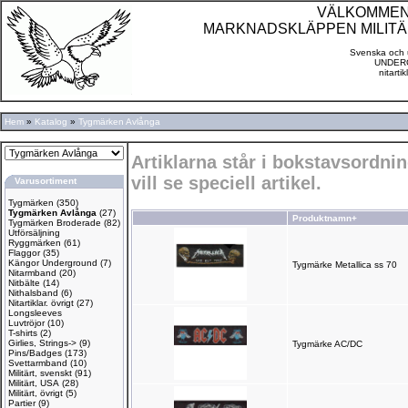
VÄLKOMMEN TI
MARKNADSKLÄPPEN MILITÄ
Svenska och u
UNDERG
nitarti
Hem
»
Katalog
»
Tygmärken Avlånga
Artiklarna står i bokstavsordn
vill se speciell artikel.
Varusortiment
Tygmärken
(350)
Tygmärken Avlånga
(27)
Produktnamn+
Tygmärken Broderade
(82)
Utförsäljning
Ryggmärken
(61)
Flaggor
(35)
Kängor Underground
(7)
Tygmärke Metallica ss 70
Nitarmband
(20)
Nitbälte
(14)
Nithalsband
(6)
Nitartiklar. övrigt
(27)
Longsleeves
Luvtröjor
(10)
T-shirts
(2)
Girlies, Strings->
(9)
Tygmärke AC/DC
Pins/Badges
(173)
Svettarmband
(10)
Militärt, svenskt
(91)
Militärt, USA
(28)
Militärt, övrigt
(5)
Partier
(9)