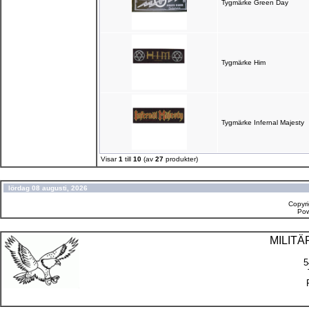
Tygmärke Green Day
Tygmärke Him
Tygmärke Infernal Majesty
Visar
1
till
10
(av
27
produkter)
lördag 08 augusti, 2026
Copyr
Po
MILIT
5