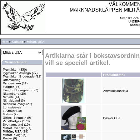
VÄLKOMMEN TI
MARKNADSKLÄPPEN MILITÄ
Svenska och u
UNDERG
nitarti
Hem
»
Katalog
»
Militärt, USA
Artiklarna står i bokstavsordn
vill se speciell artikel.
Varusortiment
Tygmärken
(350)
Tygmärken Avlånga
(27)
Produktnamn+
Tygmärken Broderade
(82)
Utförsäljning
Ryggmärken
(61)
Flaggor
(35)
Kängor Underground
(7)
Ammunitionsficka
Nitarmband
(20)
Nitbälte
(14)
Nithalsband
(6)
Nitartiklar. övrigt
(27)
Longsleeves
Luvtröjor
(10)
T-shirts
(2)
Girlies, Strings->
(9)
Basker USA
Pins/Badges
(173)
Svettarmband
(10)
Militärt, svenskt
(91)
Militärt, USA
(28)
Militärt, övrigt
(5)
Partier
(9)