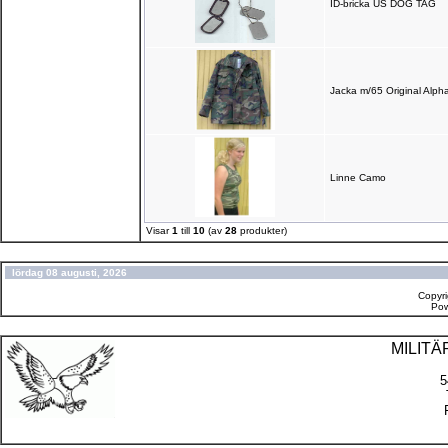
ID-bricka US DOG TAG
Jacka m/65 Original Alph
Linne Camo
Visar
1
till
10
(av
28
produkter)
lördag 08 augusti, 2026
Copyr
Po
MILIT
5