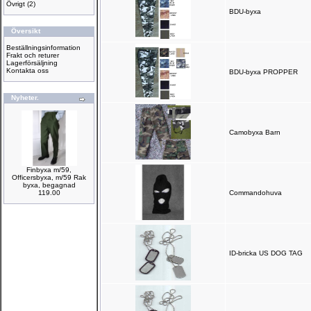
Övrigt
(2)
BDU-byxa
Översikt
Beställningsinformation
Frakt och returer
Lagerförsäljning
Kontakta oss
BDU-byxa PROPPER
Nyheter.
Camobyxa Barn
Finbyxa m/59,
Officersbyxa, m/59 Rak
byxa, begagnad
119.00
Commandohuva
ID-bricka US DOG TAG