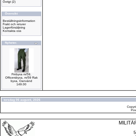
Övrigt
(2)
Översikt
Beställningsinformation
Frakt och returer
Lagerförsäljning
Kontakta oss
Nyheter.
Finbyxa m/59,
Officersbyxa, m/59 Rak
byxa, Oanvänd
149.00
torsdag 06 augusti, 2026
Copyr
Po
MILIT
5