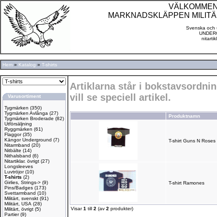
VÄLKOMMEN TI
MARKNADSKLÄPPEN MILITÄ
Svenska och u
UNDERG
nitarti
Hem
»
Katalog
»
T-shirts
Artiklarna står i bokstavsordn
vill se speciell artikel.
Varusortiment
Tygmärken
(350)
Tygmärken Avlånga
(27)
Produktnamn
Tygmärken Broderade
(82)
Utförsäljning
Ryggmärken
(61)
Flaggor
(35)
Kängor Underground
(7)
T-shirt Guns N Roses
Nitarmband
(20)
Nitbälte
(14)
Nithalsband
(6)
Nitartiklar. övrigt
(27)
Longsleeves
Luvtröjor
(10)
T-shirts
(2)
Girlies, Strings->
(9)
T-shirt Ramones
Pins/Badges
(173)
Svettarmband
(10)
Militärt, svenskt
(91)
Militärt, USA
(28)
Visar
1
till
2
(av
2
produkter)
Militärt, övrigt
(5)
Partier
(9)