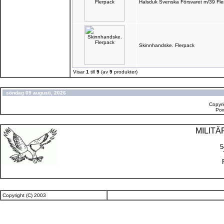
Halsduk Svenska Försvaret m/39 Fle
Skinnhandske. Flerpack
Visar
1
till
9
(av
9
produkter)
söndag 09 augusti, 2026
Copyr
Po
MILIT
5
Copyright (C) 2003