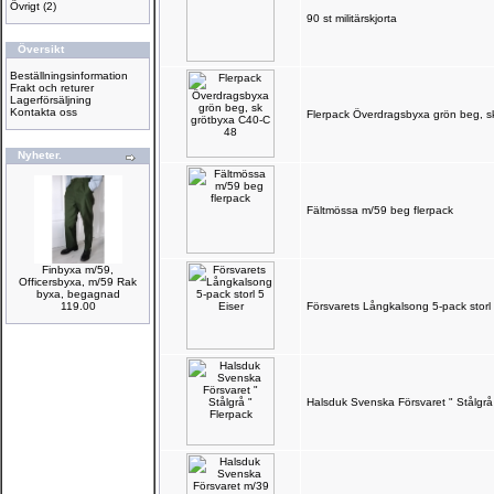
Övrigt
(2)
90 st militärskjorta
Översikt
Beställningsinformation
Frakt och returer
Lagerförsäljning
Kontakta oss
Flerpack Överdragsbyxa grön beg, s
Nyheter.
Fältmössa m/59 beg flerpack
Finbyxa m/59,
Officersbyxa, m/59 Rak
byxa, begagnad
119.00
Försvarets Långkalsong 5-pack storl 
Halsduk Svenska Försvaret " Stålgrå