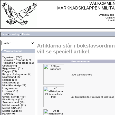
VÄLKOMMEN TI
MARKNADSKLÄPPEN MILITÄ
Svenska och u
UNDERG
nitarti
Hem
»
Katalog
»
Partier
Artiklarna står i bokstavsordn
vill se speciell artikel.
Varusortiment
Tygmärken
(350)
Tygmärken Avlånga
(27)
Produktnamn+
Tygmärken Broderade
(82)
Utförsäljning
Ryggmärken
(61)
Flaggor
(35)
Kängor Underground
(7)
300 par skosnöre
Nitarmband
(20)
Nitbälte
(14)
Nithalsband
(6)
Nitartiklar. övrigt
(27)
Longsleeves
Luvtröjor
(10)
T-shirts
(2)
Girlies, Strings->
(9)
40 Militärskjorta Pilotmodell inkl frakt
Pins/Badges
(173)
Svettarmband
(10)
Militärt, svenskt
(91)
Militärt, USA
(28)
Militärt, övrigt
(5)
Partier
(9)