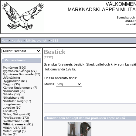
VÄLKOMMEN TI
MARKNADSKLÄPPEN MILITÄ
Svenska och u
UNDERG
nitarti
Hem
»
Katalog
»
Militärt, svenskt
»
4332
Bestick
[4332]
Varusortiment
Svenska försvarets bestick. Sked, gaffel och kniv som kan sät
Tygmärken
(350)
Helt oanvända 199 kr.
Tygmärken Avlånga
(27)
Tygmärken Broderade
(82)
Utförsäljning
Dessa alternativ finns:
Ryggmärken
(61)
Modell:
Flaggor
(35)
Kängor Underground
(7)
Nitarmband
(20)
Nitbälte
(14)
Nithalsband
(6)
Nitartiklar. övrigt
(27)
Longsleeves
Luvtröjor
(10)
T-shirts
(2)
Girlies, Strings->
(9)
Pins/Badges
(173)
Kunder som har köpt den här produkten köpte också
Svettarmband
(10)
Militärt, svenskt
(91)
Militärt, USA
(28)
Militärt, övrigt
(5)
Partier
(9)