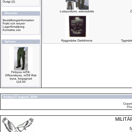
Övrigt
(2)
Lottauniform, arbetsdräkt
Ö
Översikt
Beställningsinformation
Frakt och returer
Lagerförsäljning
Kontakta oss
Ryggmärke Darkthrone
Tygmärk
Nyheter.
Finbyxa m/59,
Officersbyxa, m/59 Rak
byxa, begagnad
119.00
fredag 07 augusti, 2026
Copyr
Po
MILIT
5