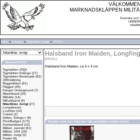
VÄLKOMMEN TI
MARKNADSKLÄPPEN MILITÄ
Svenska och u
UNDERG
nitarti
Hem
»
Katalog
»
Nitartiklar. övrigt
»
PP351
Halsband Iron Maiden, Longfing
[PP351]
Varusortiment
Halsband Iron Maiden, ca 4 x 4 cm
Tygmärken
(350)
Tygmärken Avlånga
(27)
Tygmärken Broderade
(82)
Utförsäljning
Ryggmärken
(61)
Flaggor
(35)
Kängor Underground
(7)
Nitarmband
(20)
Nitbälte
(14)
Nithalsband
(6)
Nitartiklar. övrigt
(27)
Longsleeves
Luvtröjor
(10)
T-shirts
(2)
Girlies, Strings->
(9)
Pins/Badges
(173)
Kunder som har köpt den här produkten köpte också
Svettarmband
(10)
Militärt, svenskt
(91)
Militärt, USA
(28)
Militärt, övrigt
(5)
Partier
(9)