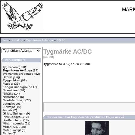
MARK
Hem
»
Katalog
»
Tygmärken Avlånga
»
SS 28
Tygmärke AC/DC
[SS 28]
Varusortiment
Tygmärke AC/DC, ca 20 x 6 cm
Tygmärken
(350)
Tygmärken Avlånga
(27)
Tygmärken Broderade
(82)
Utförsäljning
Ryggmärken
(61)
Flaggor
(35)
Kängor Underground
(7)
Nitarmband
(20)
Nitbälte
(14)
Nithalsband
(6)
Nitartiklar. övrigt
(27)
Longsleeves
Luvtröjor
(10)
T-shirts
(2)
Girlies, Strings->
(9)
Pins/Badges
(173)
Kunder som har köpt den här produkten köpte också
Svettarmband
(10)
Militärt, svenskt
(91)
Militärt, USA
(28)
Militärt, övrigt
(5)
Partier
(9)