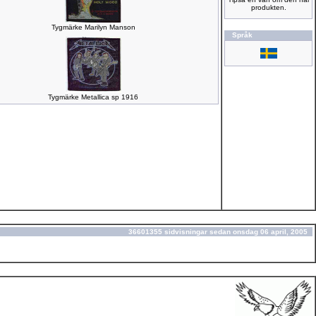
produkten.
Tygmärke Marilyn Manson
Språk
Tygmärke Metallica sp 1916
36601355 sidvisningar sedan onsdag 06 april, 2005