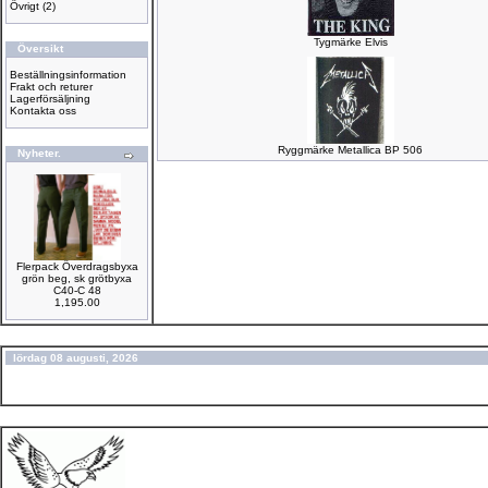
Övrigt
(2)
Tygmärke Elvis
Översikt
Beställningsinformation
Frakt och returer
Lagerförsäljning
Kontakta oss
Ryggmärke Metallica BP 506
Nyheter.
Flerpack Överdragsbyxa
grön beg, sk grötbyxa
C40-C 48
1,195.00
lördag 08 augusti, 2026