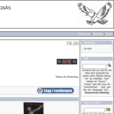
UGNÅS
Mitt konto
|
Varukorg
|
Kassa
79.00
Varukorg
...är tom
Sök
Använd del av ord för att
hitta den produkt du
söker efter. Bättre skriva
Klicka för förstoring
"nit" än nitbälte, "byx"
bättre än "byxor",
"motor" ger fler svar än
"motorhead" , "tag" ger
fler än "dogtags" osv. .
Avancerad sökning
Tipsa en vän
Tipsa en vän om den här