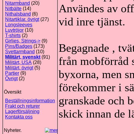
Nitarmband
(20)
Användes av off
Nitbälte
(14)
Nithalsband
(6)
vid inre tjänst.
Nitartiklar. övrigt
(27)
Longsleeves
Luvtröjor
(10)
T-shirts
(2)
Girlies, Strings->
(9)
Begagnade , tvä
Pins/Badges
(173)
Svettarmband
(10)
Militärt, svenskt
(91)
från mobförråd s
Militärt, USA
(28)
Militärt, övrigt
(5)
byxorna, men sm
Partier
(9)
Övrigt
(2)
förekommer i säl
Översikt
granskade och b
Beställningsinformation
Frakt och returer
skick innan de l
Lagerförsäljning
Kontakta oss
Nyheter.