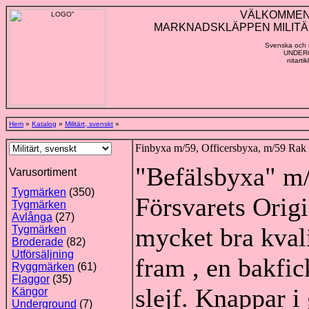
VÄLKOMMEN TI
MARKNADSKLÄPPEN MILITÄ
Svenska och u
UNDERG
nitarti
Hem
»
Katalog
»
Militärt, svenskt
»
Finbyxa m/59, Officersbyxa, m/59 Rak
"Befälsbyxa" m
Varusortiment
Tygmärken
(350)
Försvarets Orig
Tygmärken
Avlånga
(27)
mycket bra kvali
Tygmärken
Broderade
(82)
Utförsäljning
fram , en bakfi
Ryggmärken
(61)
Flaggor
(35)
slejf. Knappar i
Kängor
Underground
(7)