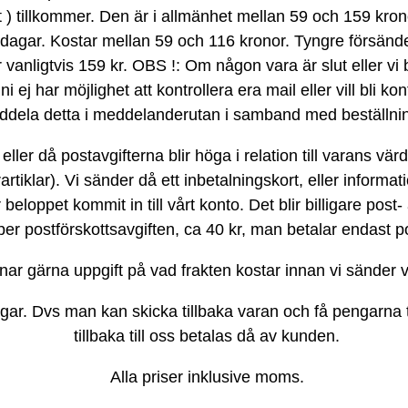
ft ) tillkommer. Den är i allmänhet mellan 59 och 159 kro
dagar. Kostar mellan 59 och 116 kronor. Tyngre försände
 vanligtvis 159 kr. OBS !: Om någon vara är slut eller vi
 ej har möjlighet att kontrollera era mail eller vill bli kon
dela detta i meddelanderutan i samband med beställni
ller då postavgifterna blir höga i relation till varans värd
rtiklar). Vi sänder då ett inbetalningskort, eller inform
eloppet kommit in till vårt konto. Det blir billigare post-
per postförskottsavgiften, ca 40 kr, man betalar endast po
nar gärna uppgift på vad frakten kostar innan vi sänder 
 dagar. Dvs man kan skicka tillbaka varan och få pengarna 
tillbaka till oss betalas då av kunden.
Alla priser inklusive moms.