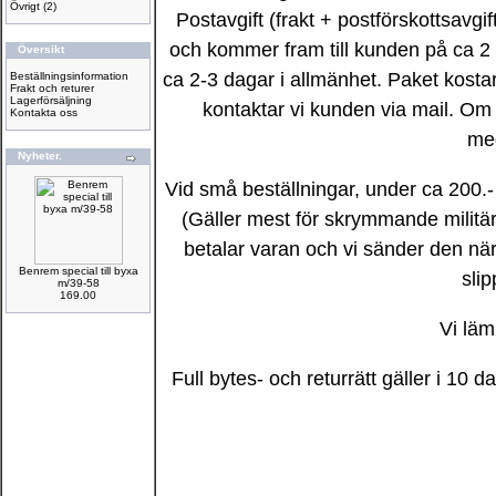
Övrigt
(2)
Postavgift (frakt + postförskottsavgi
och kommer fram till kunden på ca 2 
Översikt
ca 2-3 dagar i allmänhet. Paket kostar
Beställningsinformation
Frakt och returer
Lagerförsäljning
kontaktar vi kunden via mail. Om ni
Kontakta oss
med
Nyheter.
Vid små beställningar, under ca 200.- e
(Gäller mest för skrymmande militära
betalar varan och vi sänder den när b
Benrem special till byxa
slip
m/39-58
169.00
Vi läm
Full bytes- och returrätt gäller i 10