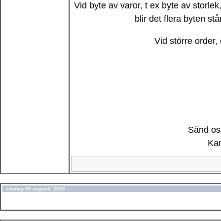
Vid byte av varor, t ex byte av storlek,
blir det flera byten 
Vid större order,
Sänd oss
Kan
söndag 09 augusti, 2026