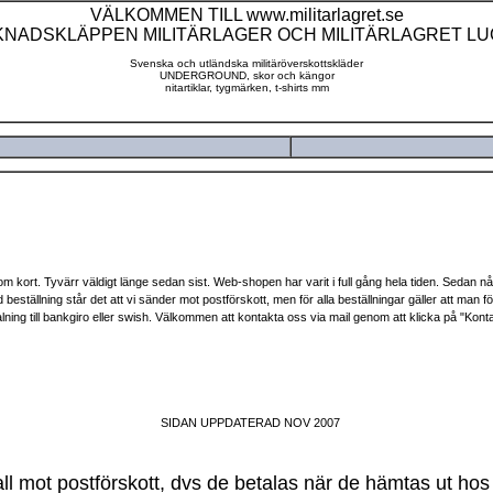
VÄLKOMMEN TILL www.militarlagret.se
NADSKLÄPPEN MILITÄRLAGER OCH MILITÄRLAGRET L
Svenska och utländska militäröverskottskläder
UNDERGROUND, skor och kängor
nitartiklar, tygmärken, t-shirts mm
ort. Tyvärr väldigt länge sedan sist. Web-shopen har varit i full gång hela tiden. Sedan någo
eställning står det att vi sänder mot postförskott, men för alla beställningar gäller att man fö
ning till bankgiro eller swish. Välkommen att kontakta oss via mail genom att klicka på "Kontak
SIDAN UPPDATERAD NOV 2007
all mot postförskott, dvs de betalas när de hämtas ut hos