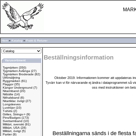
MARK
Hem
»
Katalog
»
Frakt & Returer
Beställningsinformation
Varusortiment
Tygmärken
(350)
Tygmärken Avlånga
(27)
Tygmärken Broderade
(82)
Utförsäljning
Oktober 2019. Informationen kommer att uppdateras inom k
Ryggmärken
(61)
Tyvärr kan vi för närvarande ej ändra i dataprogrammet så vid b
Flaggor
(35)
oss med instruktioner om betal
Kängor Underground
(7)
Nitarmband
(20)
Nitbälte
(14)
Nithalsband
(6)
Nitartiklar. övrigt
(27)
Longsleeves
Luvtröjor
(10)
T-shirts
(2)
Girlies, Strings->
(9)
Pins/Badges
(173)
Svettarmband
(10)
Militärt, svenskt
(91)
Militärt, USA
(28)
Militärt, övrigt
(5)
Beställningarna sänds i de flesta f
Partier
(9)