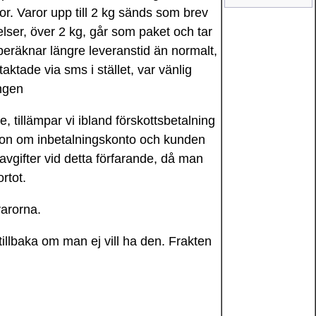
nor. Varor upp till 2 kg sänds som brev
lser, över 2 kg, går som paket och tar
 beräknar längre leveranstid än normalt,
taktade via sms i stället, var vänlig
ngen
e, tillämpar vi ibland förskottsbetalning
ation om inbetalningskonto och kunden
 avgifter vid detta förfarande, då man
rtot.
varorna.
tillbaka om man ej vill ha den. Frakten