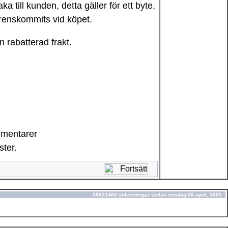
ka till kunden, detta gäller för ett byte,
erenskommits vid köpet.
n rabatterad frakt.
mmentarer
ster.
36621468 sidvisningar sedan onsdag 06 april, 2005