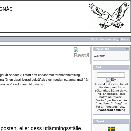
UGNÅS
Mitt konto
|
Varukorg
|
Kassa
Varukorg
...är tom
Sök
t år sänder vi i stort sett endast mot förskottsbetalning.
rst får en datainitierad bekräftelse och sedan ett annat mail från
ta oss" i kolumnen till vänster.
Använd del av ord för att
hitta den produkt du
söker efter. Bättre skriva
"nit" än nitbälte, "byx"
bättre än "byxor",
"motor" ger fler svar än
"motorhead" , "tag" ger
fler än "dogtags" osv. .
Avancerad sökning
Språk
 posten, eller dess utlämningsställe.