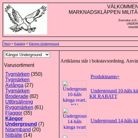
VÄLKOMMEN TI
MARKNADSKLÄPPEN MILITÄ
Svenska och u
UNDERG
nitarti
Hem
»
Katalog
»
Kängor Underground
Artiklarna står i bokstavsordning. Använ
Varusortiment
Tygmärken
(350)
Produktnamn+
Tygmärken
Avlånga
(27)
Tygmärken
Underground 10-håls 
Broderade
(82)
KR RABATT
Utförsäljning
Ryggmärken
(61)
Flaggor
(35)
Kängor
Underground 14-håls kä
Underground
(7)
Nitarmband
(20)
Nitbälte
(14)