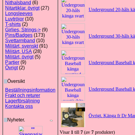
Nithalsband
(6)
Nitartiklar. övrigt
(27)
Underground 20-håls kä
Longsleeves
Luvtröjor
(10)
T-shirts
(2)
Girlies, Strings->
(9)
Pins/Badges
(173)
Underground 30-håls kä
Svettarmband
(10)
Militärt, svenskt
(91)
Militärt, USA
(28)
Militärt, övrigt
(5)
Partier
(9)
Underground Baseball kä
Övrigt
(2)
Översikt
Underground Baseball kä
Beställningsinformation
Frakt och returer
Lagerförsäljning
Kontakta oss
Övrigt. Känga fr Dr Mar
Nyheter.
Visar
1
till
7
(av
7
produkter)